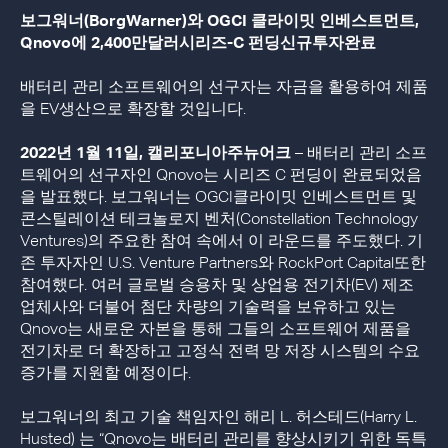
보그워너(BorgWarner)와 OGCI 클라이밋 인베스트먼트,
Qnovo에 2,400만달러시리즈-C 펀딩신규투자완료
배터리 관리 소프트웨어의 선구자는 자금을 활용하여 제품
을 EV생산으로 확장할 것입니다.
2022년 1월 11일, 캘리포니아주뉴어크
– 배터리 관리 소프
트웨어의 선구자인 Qnovo는 시리즈 C 펀딩이 완료되었음
을 발표했다. 보그워너는 OGCI클라이밋 인베스트먼트 및
콘스틸레이션 테크놀로지 벤처(Constellation Technology
Ventures)의 주요한 참여 속에서 이 라운드를 주도했다. 기
존 투자자인 U.S. Venture Partners와 RockPort Capital또한
참여했다. 여러 글로벌 승용차 및 상업용 전기차(EV) 제조
업체사와 더불어 첨단 차량의 기술력을 보유하고 있는
Qnovo는 새로운 자본을 통해 그들의 소프트웨어 제품을
전기차로 더 확장하고 고정식 전력 망 저장 시스템의 수요
증가를 지원할 예정이다.
보그워너의 최고 기술 책임자인 해리 L. 허스테드(Harry L.
Husted) 는 “Qnovo는 배터리 관리를 향상시키기 위한 독특